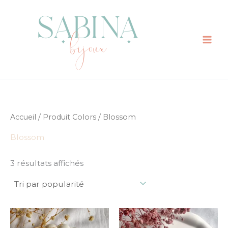
Trié
Aller
par
au
popularité
contenu
Accueil
/ Produit Colors / Blossom
Blossom
3 résultats affichés
Ce
Ce
produit
prod