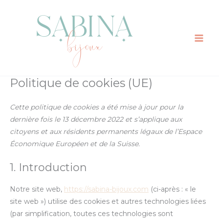
Aller
Consent
Consent
Consent
Consent
Consent
Consent
Consent
Consent
Consent
Consent
Consent
Consent
Consent
Statistiq
Marketin
au
to
to
to
to
to
to
to
to
to
to
to
to
to
contenu
service
service
service
service
service
service
service
service
service
service
service
service
service
elementor
woocomme
mailpoet
automattic
wordpress
google-
facebook
jetpack
google-
paypal
instagram
tiktok
divers
analytics
fonts
Politique de cookies (UE)
Cette politique de cookies a été mise à jour pour la
dernière fois le 13 décembre 2022 et s’applique aux
citoyens et aux résidents permanents légaux de l’Espace
Économique Européen et de la Suisse.
1. Introduction
Notre site web,
https://sabina-bijoux.com
(ci-après : « le
site web ») utilise des cookies et autres technologies liées
(par simplification, toutes ces technologies sont