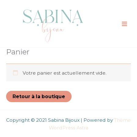
Aller
au
contenu
Panier
Votre panier est actuellement vide.
Retour à la boutique
Copyright © 2021 Sabina Bijoux | Powered by
Thème
WordPress Astra