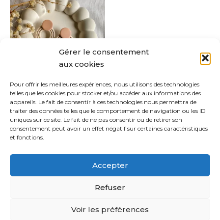
a
plusieurs
variations.
Les
Gérer le consentement
options
aux cookies
peuvent
être
Pour offrir les meilleures expériences, nous utilisons des technologies
Belen
telles que les cookies pour stocker et/ou accéder aux informations des
choisies
appareils. Le fait de consentir à ces technologies nous permettra de
CHF
28.00
sur
traiter des données telles que le comportement de navigation ou les ID
uniques sur ce site. Le fait de ne pas consentir ou de retirer son
la
Choix des options
consentement peut avoir un effet négatif sur certaines caractéristiques
page
et fonctions.
du
produit
Accepter
Refuser
Copyright © 2021 Sabina Bijoux | Powered by
Thème
Voir les préférences
WordPress Astra