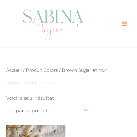
Aller
au
contenu
Accueil
/ Produit Colors / Brown Sugar et noir
Brown Sugar et noir
Voici le seul résultat
Ce
produit