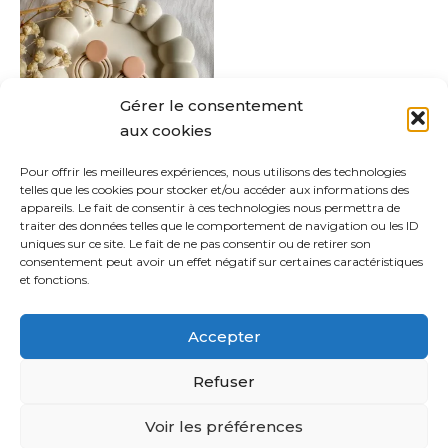
a
plusieurs
variations.
Les
Gérer le consentement
options
aux cookies
peuvent
être
Pour offrir les meilleures expériences, nous utilisons des technologies
Belen
telles que les cookies pour stocker et/ou accéder aux informations des
choisies
appareils. Le fait de consentir à ces technologies nous permettra de
CHF
28.00
sur
traiter des données telles que le comportement de navigation ou les ID
uniques sur ce site. Le fait de ne pas consentir ou de retirer son
la
Choix des options
consentement peut avoir un effet négatif sur certaines caractéristiques
page
et fonctions.
du
produit
Accepter
Refuser
Copyright © 2021 Sabina Bijoux | Powered by
Thème
Voir les préférences
WordPress Astra