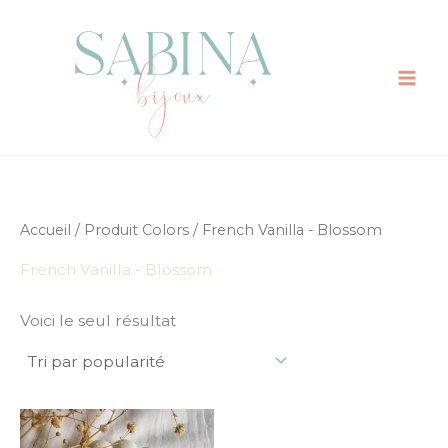
Aller
au
contenu
Accueil
/ Produit Colors / French Vanilla - Blossom
French Vanilla - Blossom
Voici le seul résultat
Ce
produit