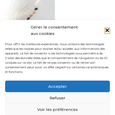
a
plusieurs
variations.
Les
Gérer le consentement
options
aux cookies
peuvent
être
Pour offrir les meilleures expériences, nous utilisons des technologies
Gaby
telles que les cookies pour stocker et/ou accéder aux informations des
choisies
appareils. Le fait de consentir à ces technologies nous permettra de
CHF
18.00
sur
traiter des données telles que le comportement de navigation ou les ID
uniques sur ce site. Le fait de ne pas consentir ou de retirer son
la
Choix des options
consentement peut avoir un effet négatif sur certaines caractéristiques
page
et fonctions.
du
produit
Accepter
Refuser
Copyright © 2021 Sabina Bijoux | Powered by
Thème
Voir les préférences
WordPress Astra