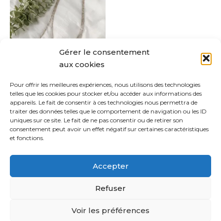
a
plusieurs
variations.
Les
Gérer le consentement
options
aux cookies
peuvent
être
Pour offrir les meilleures expériences, nous utilisons des technologies
Anaya
telles que les cookies pour stocker et/ou accéder aux informations des
choisies
appareils. Le fait de consentir à ces technologies nous permettra de
CHF
45.00
sur
traiter des données telles que le comportement de navigation ou les ID
uniques sur ce site. Le fait de ne pas consentir ou de retirer son
la
Choix des options
consentement peut avoir un effet négatif sur certaines caractéristiques
page
et fonctions.
du
produit
Accepter
Refuser
Copyright © 2021 Sabina Bijoux | Powered by
Thème
Voir les préférences
WordPress Astra