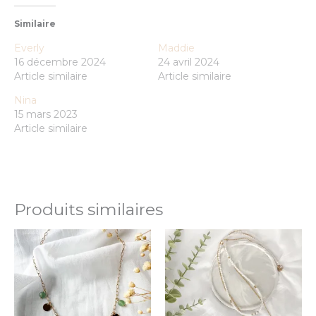
Similaire
Everly
Maddie
16 décembre 2024
24 avril 2024
Article similaire
Article similaire
Nina
15 mars 2023
Article similaire
Produits similaires
Ce
Ce
produit
prod
a
a
plusieurs
plus
variations.
varia