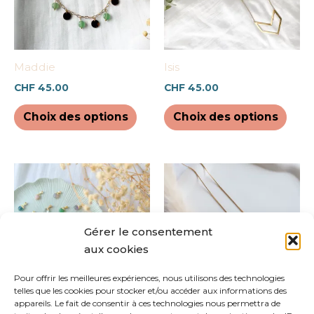
Les
Les
options
opti
peuvent
peuv
être
être
Maddie
Isis
choisies
chois
CHF
45.00
CHF
45.00
sur
sur
la
la
Choix des options
Choix des options
page
pag
du
du
produit
prod
Ce
Ce
produit
prod
a
a
plusieurs
plus
Gérer le consentement
variations.
varia
aux cookies
Les
Les
options
opti
Pour offrir les meilleures expériences, nous utilisons des technologies
telles que les cookies pour stocker et/ou accéder aux informations des
peuvent
peuv
appareils. Le fait de consentir à ces technologies nous permettra de
être
être