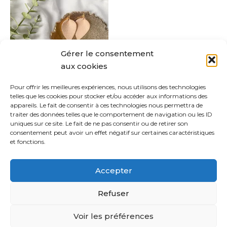
a
plusieurs
variations.
Les
Gérer le consentement
options
aux cookies
peuvent
être
Pour offrir les meilleures expériences, nous utilisons des technologies
Dakota
telles que les cookies pour stocker et/ou accéder aux informations des
choisies
appareils. Le fait de consentir à ces technologies nous permettra de
CHF
18.00
sur
traiter des données telles que le comportement de navigation ou les ID
uniques sur ce site. Le fait de ne pas consentir ou de retirer son
la
Choix des options
consentement peut avoir un effet négatif sur certaines caractéristiques
page
et fonctions.
du
produit
Accepter
Refuser
Copyright © 2021 Sabina Bijoux | Powered by
Thème
Voir les préférences
WordPress Astra