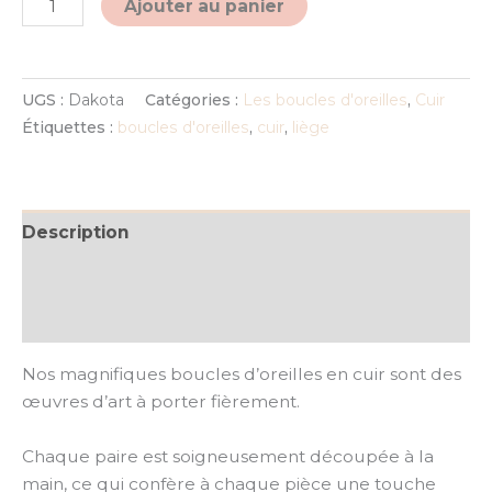
Ajouter au panier
UGS :
Dakota
Catégories :
Les boucles d'oreilles
,
Cuir
Étiquettes :
boucles d'oreilles
,
cuir
,
liège
Description
Informations complémentaires
Avis (0)
Nos magnifiques boucles d’oreilles en cuir sont des
œuvres d’art à porter fièrement.
Chaque paire est soigneusement découpée à la
main, ce qui confère à chaque pièce une touche