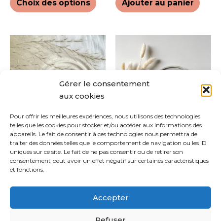
la
Choix des options
Ajouter au panier
page
du
produit
Ce
Ce
produit
prod
a
a
plusieurs
plus
Gérer le consentement
variations.
varia
aux cookies
Les
Les
options
opti
Pour offrir les meilleures expériences, nous utilisons des technologies
telles que les cookies pour stocker et/ou accéder aux informations des
peuvent
peuv
appareils. Le fait de consentir à ces technologies nous permettra de
être
être
Mary
Alexa
traiter des données telles que le comportement de navigation ou les ID
choisies
chois
uniques sur ce site. Le fait de ne pas consentir ou de retirer son
CHF
25.00
CHF
22.00
consentement peut avoir un effet négatif sur certaines caractéristiques
sur
sur
et fonctions.
la
la
Choix des options
Choix des options
page
pag
Accepter
du
du
produit
prod
Refuser