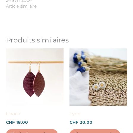
24 avril 2024
Article similaire
Produits similaires
Ce
produit
a
plusieurs
variations.
Les
options
peuvent
être
Ithaca
Lynn
choisies
CHF
18.00
CHF
20.00
sur