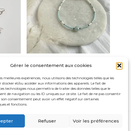
variations.
variations.
Les
Les
options
options
peuvent
peuvent
être
être
choisies
choisies
sur
sur
Joy
la
la
Gérer le consentement aux cookies
CHF
18.00
page
page
les meilleures expériences, nous utilisons des technologies telles que les
du
du
 stocker et/ou accéder aux informations des appareils. Le fait de
Choix des options
produit
produit
ces technologies nous permettra de traiter des données telles que le
 de navigation ou les ID uniques sur ce site. Le fait de ne pas consentir
r son consentement peut avoir un effet négatif sur certaines
ques et fonctions.
epter
Refuser
Voir les préférences
ss Astra