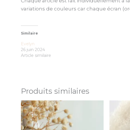
Chaque article est fait individuellement à l
variations de couleurs car chaque écran (or
Similaire
Evelyn
26 juin 2024
Article similaire
Produits similaires
Ce
produit
a
plusieurs