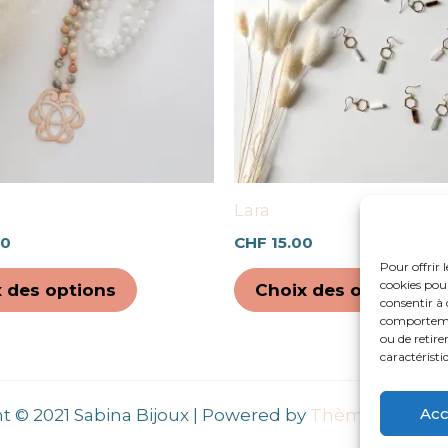
variations.
Les
options
peuvent
être
choisies
sur
Lara
la
00
CHF
15.00
page
Pour offrir 
du
cookies pour
 des options
Choix des options
produit
consentir à 
comportement
ou de retire
caractéristi
Acc
t © 2021 Sabina Bijoux | Powered by
Thème WordPre