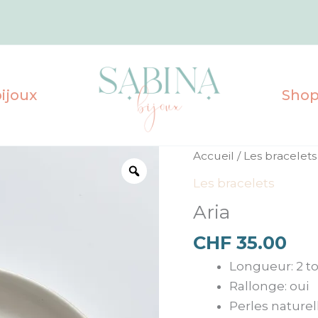
ijoux
Sho
quantité
Accueil
/
Les bracelets
de
Les bracelets
Aria
Aria
CHF
35.00
Longueur: 2 t
Rallonge: oui
Perles naturel