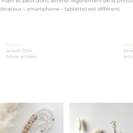
a main et peut donc différer légèrement de la photog
dinateur – smartphone – tablette) est différent.
Bonnie
Mad
24 avril 2024
24 a
Article similaire
Artic
Ce
produit
a
plusieurs