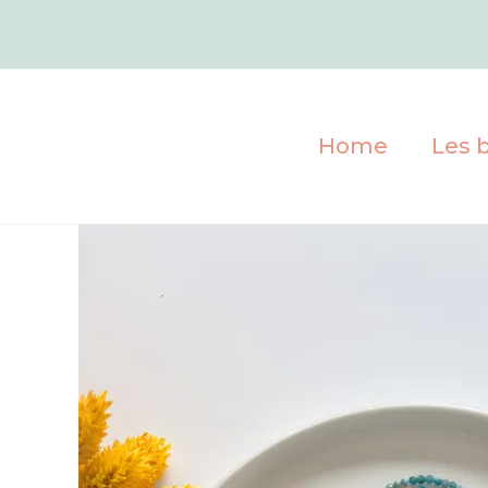
Aller
au
contenu
Home
Les b