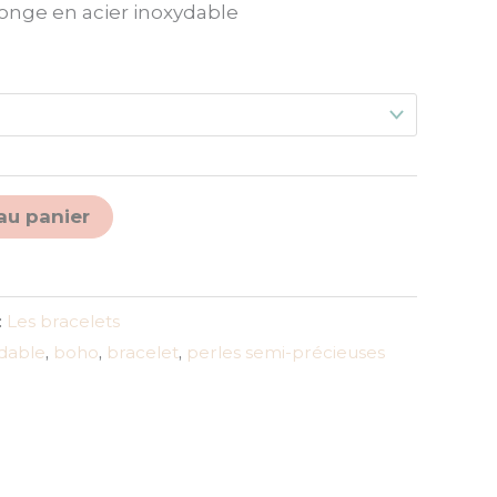
longe en acier inoxydable
Alternative:
au panier
:
Les bracelets
ydable
,
boho
,
bracelet
,
perles semi-précieuses