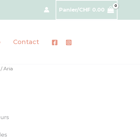
Panier/
CHF
0.00
p
Contact
/ Aria
ours
les