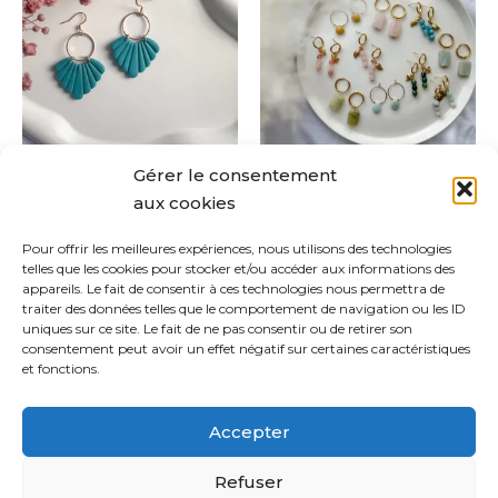
a
a
CHF 1
à
plusieurs
plus
CHF 1
variations.
varia
Les
Les
options
opti
peuvent
peuv
Gérer le consentement
être
être
Ella
Nina
aux cookies
choisies
chois
CHF
28.00
CHF
15.00
–
CHF
18.00
sur
sur
Pour offrir les meilleures expériences, nous utilisons des technologies
la
la
Choix des options
Choix des options
telles que les cookies pour stocker et/ou accéder aux informations des
page
pag
appareils. Le fait de consentir à ces technologies nous permettra de
traiter des données telles que le comportement de navigation ou les ID
du
du
uniques sur ce site. Le fait de ne pas consentir ou de retirer son
produit
prod
consentement peut avoir un effet négatif sur certaines caractéristiques
et fonctions.
1
2
3
4
5
→
Accepter
Refuser