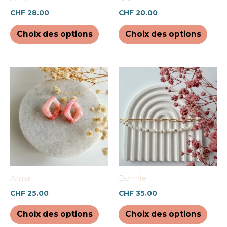
choisies
chois
CHF
28.00
CHF
20.00
sur
sur
la
la
Choix des options
Choix des options
page
pag
du
du
produit
prod
Ce
Ce
produit
prod
a
a
plusieurs
plus
variations.
varia
Les
Les
options
opti
peuvent
peuv
être
être
Alma
Bonnie
choisies
chois
CHF
25.00
CHF
35.00
sur
sur
la
la
Choix des options
Choix des options
page
pag