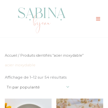
Trié
Aller
par
au
popularité
contenu
Accueil
/ Produits identifiés “acier inoxydable”
acier inoxydable
Affichage de 1–12 sur 54 résultats
Plage
Ce
Ce
de
produit
prod