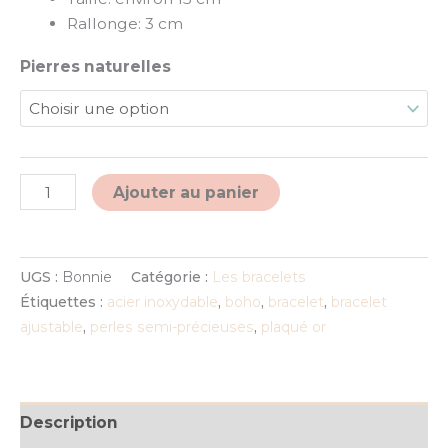
Rallonge: 3 cm
Pierres naturelles
Alternative:
Ajouter au panier
UGS :
Bonnie
Catégorie :
Les bracelets
Étiquettes :
acier inoxydable
,
boho
,
bracelet
,
bracelet
ajustable
,
perles semi-précieuses
,
plaqué or
Description