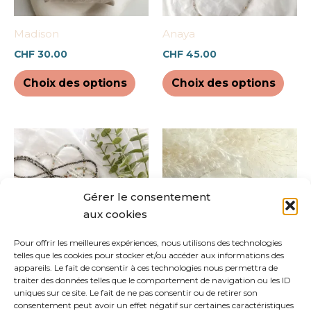
peuvent
peuv
être
être
Madison
Anaya
choisies
chois
CHF
30.00
CHF
45.00
sur
sur
la
la
Choix des options
Choix des options
page
pag
du
du
produit
prod
Ce
Ce
produit
prod
a
a
plusieurs
plus
Gérer le consentement
variations.
varia
aux cookies
Les
Les
options
opti
Pour offrir les meilleures expériences, nous utilisons des technologies
telles que les cookies pour stocker et/ou accéder aux informations des
peuvent
peuv
appareils. Le fait de consentir à ces technologies nous permettra de
être
être
Arizona
Evelyn
traiter des données telles que le comportement de navigation ou les ID
choisies
chois
uniques sur ce site. Le fait de ne pas consentir ou de retirer son
CHF
38.00
CHF
35.00
consentement peut avoir un effet négatif sur certaines caractéristiques
sur
sur