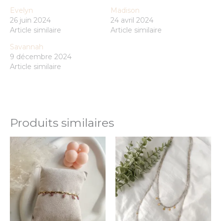
Evelyn
Madison
26 juin 2024
24 avril 2024
Article similaire
Article similaire
Savannah
9 décembre 2024
Article similaire
Produits similaires
Ce
Ce
produit
prod
a
a
plusieurs
plus
variations.
varia
Les
Les
options
opti