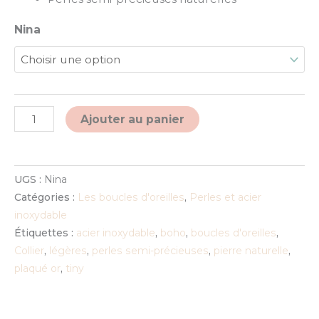
Nina
Alternative:
Ajouter au panier
UGS :
Nina
Catégories :
Les boucles d'oreilles
,
Perles et acier
inoxydable
Étiquettes :
acier inoxydable
,
boho
,
boucles d'oreilles
,
Collier
,
légères
,
perles semi-précieuses
,
pierre naturelle
,
plaqué or
,
tiny