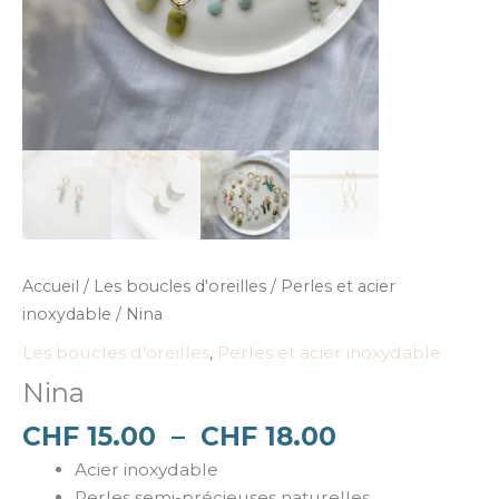
Accueil
/
Les boucles d'oreilles
/
Perles et acier
inoxydable
/ Nina
Les boucles d'oreilles
,
Perles et acier inoxydable
Nina
CHF
15.00
–
CHF
18.00
Acier inoxydable
Perles semi-précieuses naturelles