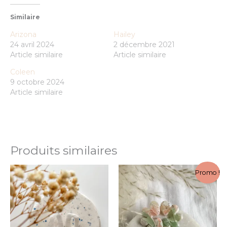
Similaire
Arizona
Hailey
24 avril 2024
2 décembre 2021
Article similaire
Article similaire
Coleen
9 octobre 2024
Article similaire
Produits similaires
Le
Le
Ce
Ce
Promo !
prix
prix
produit
prod
initial
actuel
a
a
était :
est :
CHF 30.00.
CHF 15.0
plusieurs
plus
variations.
varia