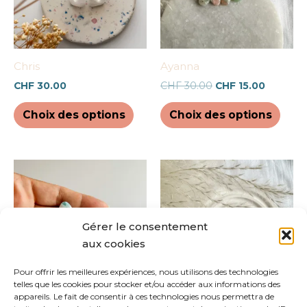
Les
Les
options
opti
peuvent
peuv
être
être
Chris
Ayanna
choisies
chois
CHF
30.00
CHF
30.00
CHF
15.00
sur
sur
la
la
Choix des options
Choix des options
page
pag
du
du
produit
prod
Ce
Ce
produit
prod
a
a
plusieurs
plus
Gérer le consentement
variations.
varia
aux cookies
Les
Les
options
opti
Pour offrir les meilleures expériences, nous utilisons des technologies
telles que les cookies pour stocker et/ou accéder aux informations des
peuvent
peuv
appareils. Le fait de consentir à ces technologies nous permettra de
être
être