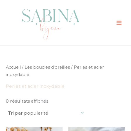
Trié
Aller
par
au
popularité
contenu
Accueil
/
Les boucles d'oreilles
/ Perles et acier
inoxydable
Perles et acier inoxydable
8 résultats affichés
Plage
Ce
Ce