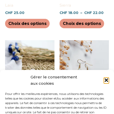
être
être
Laïa
Sierra
choisies
chois
CHF
25.00
CHF
18.00
–
CHF
22.00
sur
sur
la
la
Choix des options
Choix des options
page
pag
du
du
produit
prod
Ce
prod
a
plus
varia
Les
Gérer le consentement
opti
aux cookies
peuv
être
Pour offrir les meilleures expériences, nous utilisons des technologies
Lynn
Noelia
telles que les cookies pour stocker et/ou accéder aux informations des
chois
CHF
20.00
CHF
20.00
appareils. Le fait de consentir à ces technologies nous permettra de
sur
traiter des données telles que le comportement de navigation ou les ID
uniques sur ce site. Le fait de ne pas consentir ou de retirer son
la
Ajouter au panier
Choix des options