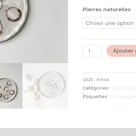
Pierres naturelles
Ajouter 
UGS :
Alexa
Catégories :
Les boucle
Étiquettes :
Créoles
,
pe
ires
Avis (0)