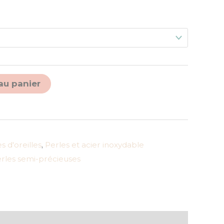
Alternative:
au panier
s d'oreilles
,
Perles et acier inoxydable
rles semi-précieuses