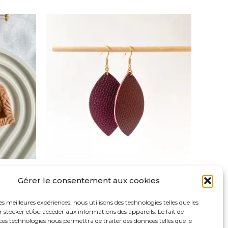
Ce
Ce
produit
produit
a
a
plusieurs
plusieurs
variations.
variations.
Les
Les
options
options
peuvent
peuvent
être
être
choisies
choisies
sur
sur
Ithaca
la
la
Gérer le consentement aux cookies
CHF
18.00
page
page
les meilleures expériences, nous utilisons des technologies telles que les
du
du
 stocker et/ou accéder aux informations des appareils. Le fait de
Choix des options
produit
produit
ces technologies nous permettra de traiter des données telles que le