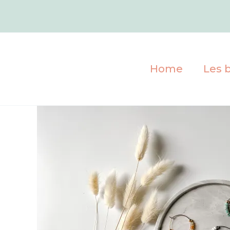
Aller
au
contenu
Home
Les b