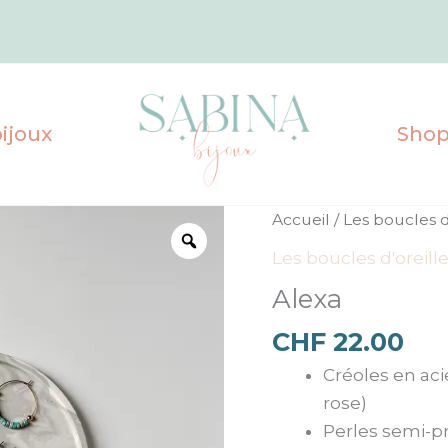
ijoux
Sho
quantité
Accueil
/
Les boucles d
de
Les boucles d'oreill
Alexa
Alexa
CHF
22.00
Créoles en aci
rose)
Perles semi-p