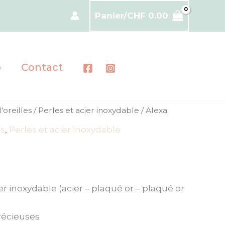
Panier/
CHF
0.00
p
Contact
'oreilles
/
Perles et acier inoxydable
/ Alexa
es
,
Perles et acier inoxydable
er inoxydable (acier – plaqué or – plaqué or
récieuses