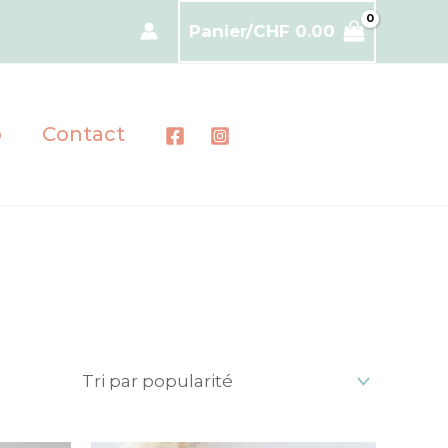
Panier/
CHF
0.00
p
Contact