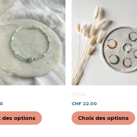
Ce
produit
a
plusieurs
variations.
Les
options
peuvent
être
choisies
sur
Alexa
la
00
CHF
22.00
page
du
 des options
Choix des options
produit