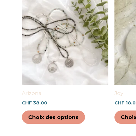
Ce
produit
a
plusieurs
variations.
Les
options
peuvent
être
choisies
sur
Arizona
Joy
la
CHF
38.00
CHF
18.
page
du
Choix des options
Choix
produit