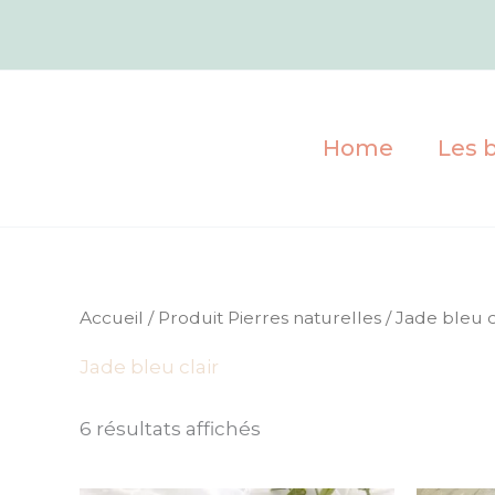
Trié
Aller
par
au
popularité
contenu
Home
Les b
Accueil
/ Produit Pierres naturelles / Jade bleu c
Jade bleu clair
6 résultats affichés