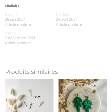
Similaire
Evelyn
Maddie
26 juin 2024
24 avril 2024
Article similaire
Article similaire
Hailey
2 décembre 2021
Article similaire
Produits similaires
Ce
Ce
produit
prod
a
a
plusieurs
plus
variations.
varia