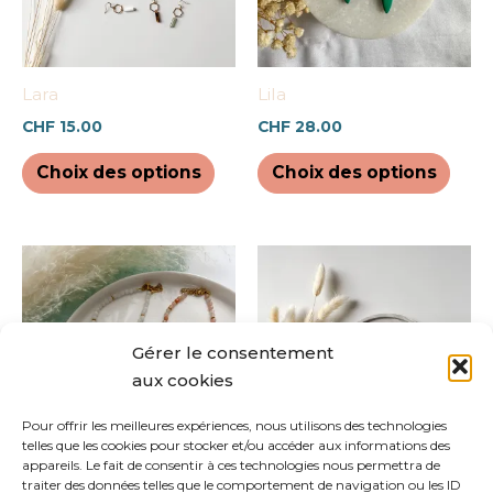
Les
Les
options
opti
peuvent
peuv
être
être
Lara
Lila
choisies
chois
CHF
15.00
CHF
28.00
sur
sur
la
la
Choix des options
Choix des options
page
pag
du
du
produit
prod
Ce
Ce
produit
prod
a
a
plusieurs
plus
Gérer le consentement
variations.
varia
aux cookies
Les
Les
options
opti
Pour offrir les meilleures expériences, nous utilisons des technologies
telles que les cookies pour stocker et/ou accéder aux informations des
peuvent
peuv
appareils. Le fait de consentir à ces technologies nous permettra de
être
être
Tiffany
Alexa
traiter des données telles que le comportement de navigation ou les ID