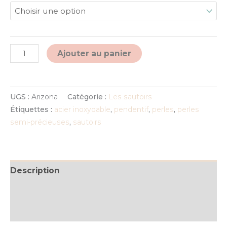
Alternative:
Ajouter au panier
UGS :
Arizona
Catégorie :
Les sautoirs
Étiquettes :
acier inoxydable
,
pendentif
,
perles
,
perles
semi-précieuses
,
sautoirs
Description
Informations complémentaires
Avis (0)