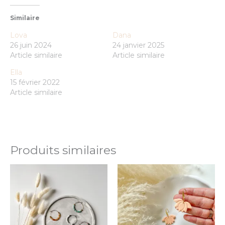
Similaire
Lova
Dana
26 juin 2024
24 janvier 2025
Article similaire
Article similaire
Ella
15 février 2022
Article similaire
Produits similaires
Ce
Ce
produit
prod
a
a
plusieurs
plus
variations.
varia