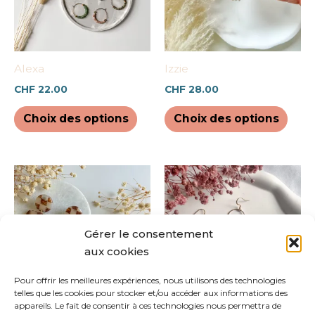
Les
Les
options
opti
peuvent
peuv
être
être
Alexa
Izzie
choisies
chois
CHF
22.00
CHF
28.00
sur
sur
la
la
Choix des options
Choix des options
page
pag
du
du
produit
prod
Ce
Ce
produit
prod
a
a
plusieurs
plus
Gérer le consentement
variations.
varia
aux cookies
Les
Les
options
opti
Pour offrir les meilleures expériences, nous utilisons des technologies
telles que les cookies pour stocker et/ou accéder aux informations des
peuvent
peuv
appareils. Le fait de consentir à ces technologies nous permettra de
être
être