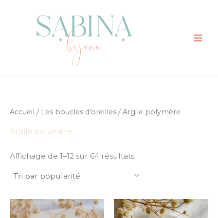
Trié
Aller
par
au
popularité
contenu
Accueil
/
Les boucles d'oreilles
/ Argile polymère
Argile polymère
Affichage de 1–12 sur 64 résultats
Plage
Ce
Ce
de
produit
prod