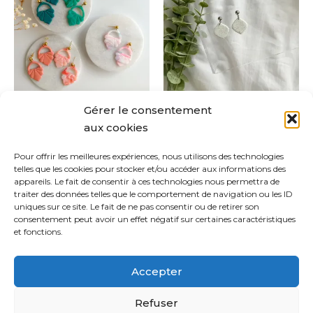
a
a
CHF 1
à
plusieurs
plus
CHF 2
variations.
varia
Les
Les
options
opti
peuvent
peuv
Gérer le consentement
être
être
Emily
Callie
aux cookies
choisies
chois
CHF
28.00
CHF
12.50
–
CHF
25.00
sur
sur
Pour offrir les meilleures expériences, nous utilisons des technologies
la
la
Choix des options
Choix des options
telles que les cookies pour stocker et/ou accéder aux informations des
page
pag
appareils. Le fait de consentir à ces technologies nous permettra de
traiter des données telles que le comportement de navigation ou les ID
du
du
uniques sur ce site. Le fait de ne pas consentir ou de retirer son
produit
prod
consentement peut avoir un effet négatif sur certaines caractéristiques
et fonctions.
1
2
3
4
5
6
→
Accepter
Refuser