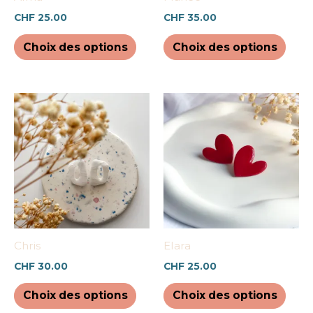
choisies
chois
CHF
25.00
CHF
35.00
sur
sur
la
la
Choix des options
Choix des options
page
pag
du
du
produit
prod
Ce
Ce
produit
prod
a
a
plusieurs
plus
variations.
varia
Les
Les
options
opti
peuvent
peuv
être
être
Chris
Elara
choisies
chois
CHF
30.00
CHF
25.00
sur
sur
la
la
Choix des options
Choix des options
page
pag