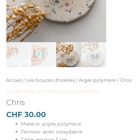
Accueil
/
Les boucles d'oreilles
/
Argile polymère
/ Chris
Les boucles d'oreilles
,
Argile polymère
Chris
CHF
30.00
Matière: argile polymère
Fermoir: acier inoxydable
Taille: environ 3 cm