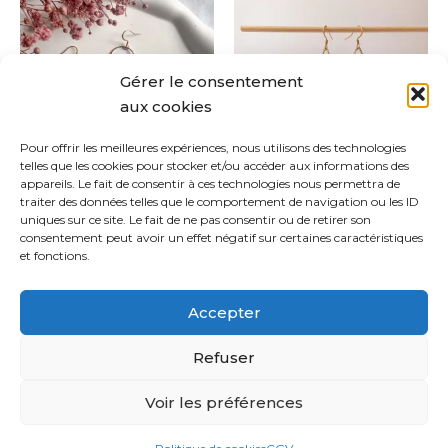
de
produit
prod
prix :
a
a
CHF 1
à
plusieurs
plus
Gérer le consentement
CHF 
variations.
varia
aux cookies
Les
Les
options
opti
Pour offrir les meilleures expériences, nous utilisons des technologies
telles que les cookies pour stocker et/ou accéder aux informations des
peuvent
peuv
appareils. Le fait de consentir à ces technologies nous permettra de
être
être
Ella
Sierra
traiter des données telles que le comportement de navigation ou les ID
choisies
chois
uniques sur ce site. Le fait de ne pas consentir ou de retirer son
CHF
28.00
CHF
18.00
–
CHF
22.00
consentement peut avoir un effet négatif sur certaines caractéristiques
sur
sur
et fonctions.
la
la
Choix des options
Choix des options
page
pag
Accepter
du
du
produit
prod
Refuser
Copyright © 2021 Sabina Bijoux | Powered by
Thème
Voir les préférences
WordPress Astra