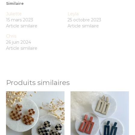
Similaire
Juliette
Leyla
15 mars 2023
25 octobre 2023
Article similaire
Article similaire
Chris
26 juin 2024
Article similaire
Produits similaires
Ce
Ce
produit
prod
a
a
plusieurs
plus
variations.
varia
Les
Les