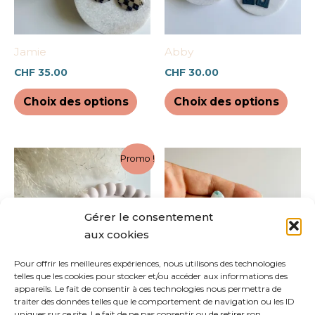
options
opti
peuvent
peuv
être
être
Jamie
Abby
choisies
chois
CHF
35.00
CHF
30.00
sur
sur
la
la
Choix des options
Choix des options
page
pag
du
du
produit
prod
Le
Le
Ce
Ce
Promo !
prix
prix
produit
prod
initial
actuel
a
a
était :
est :
CHF 25.00.
CHF 12.50.
plusieurs
plus
Gérer le consentement
variations.
varia
aux cookies
Les
Les
options
opti
Pour offrir les meilleures expériences, nous utilisons des technologies
telles que les cookies pour stocker et/ou accéder aux informations des
peuvent
peuv
appareils. Le fait de consentir à ces technologies nous permettra de
être
être
Logan
Emma
traiter des données telles que le comportement de navigation ou les ID
choisies
chois
uniques sur ce site. Le fait de ne pas consentir ou de retirer son