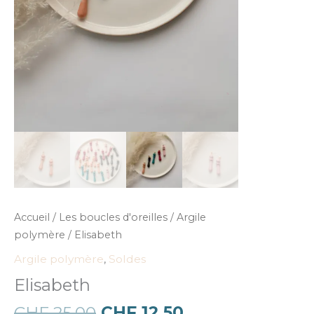
Accueil
/
Les boucles d'oreilles
/
Argile
polymère
/ Elisabeth
Argile polymère
,
Soldes
Elisabeth
CHF
25.00
CHF
12.50